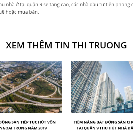
cầu nhà ở tại quận 9 sẽ tăng cao, các nhà đầu tư tiên pho
uê hoặc mua bán.
XEM THÊM TIN THI TRUONG
ĐỘNG SẢN TIẾP TỤC HÚT VỐN
TIỀM NĂNG BẤT ĐỘNG SẢN CH
NGOẠI TRONG NĂM 2019
TẠI QUẬN 9 THU HÚT NHÀ Đ