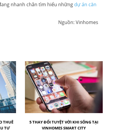
ng đang nhanh chân tìm hiểu những
dự án căn
Nguồn: Vinhomes
O THUÊ
5 THAY ĐỔI TUYỆT VỜI KHI SỐNG TẠI
ẦU TƯ
VINHOMES SMART CITY