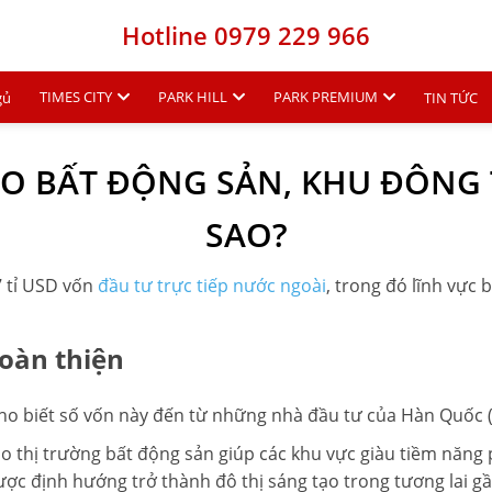
Hotline 0979 229 966
TIMES CITY
PARK HILL
PARK PREMIUM
gủ
TIN TỨC
O BẤT ĐỘNG SẢN, KHU ĐÔNG
SAO?
7 tỉ USD vốn
đầu tư trực tiếp nước ngoài
, trong đó lĩnh vực
oàn thiện
ho biết số vốn này đến từ những nhà đầu tư của Hàn Quốc 
o thị trường bất động sản giúp các khu vực giàu tiềm năng ph
ợc định hướng trở thành đô thị sáng tạo trong tương lai gầ