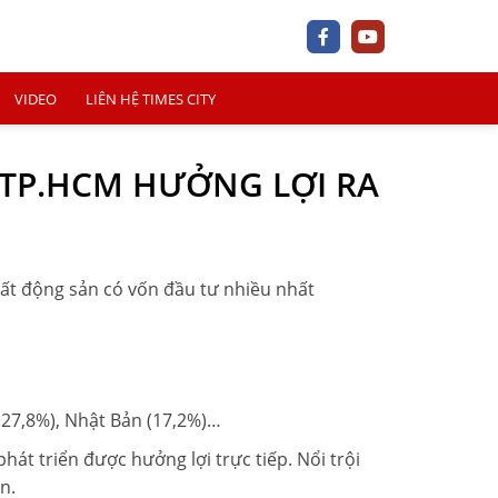
VIDEO
LIÊN HỆ TIMES CITY
 TP.HCM HƯỞNG LỢI RA
+
 bất động sản có vốn đầu tư nhiều nhất
+
+
(27,8%), Nhật Bản (17,2%)…
át triển được hưởng lợi trực tiếp. Nổi trội
n.