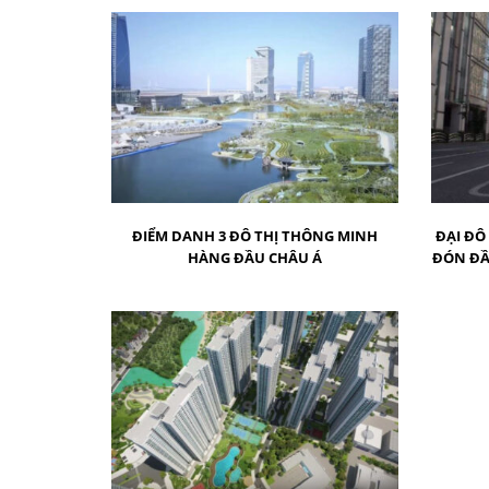
ĐIỂM DANH 3 ĐÔ THỊ THÔNG MINH
ĐẠI ĐÔ
HÀNG ĐẦU CHÂU Á
ĐÓN ĐẦ