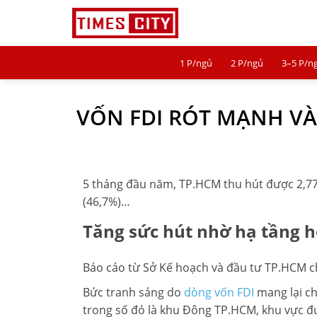
1 P/ngủ
2 P/ngủ
3–5 P/n
1 P/NGỦ
VỐN FDI RÓT MẠNH VÀ
2 P/NGỦ
3–5 P/NGỦ
TIMES CITY
5 tháng đầu năm, TP.HCM thu hút được 2,7
(46,7%)…
PARK HILL
Tăng sức hút nhờ hạ tầng h
PARK PREMIUM
Báo cáo từ Sở Kế hoạch và đầu tư TP.HCM c
TIN TỨC
Bức tranh sáng do
dòng vốn FDI
mang lại ch
VIDEO
trong số đó là khu Đông TP.HCM, khu vực đư