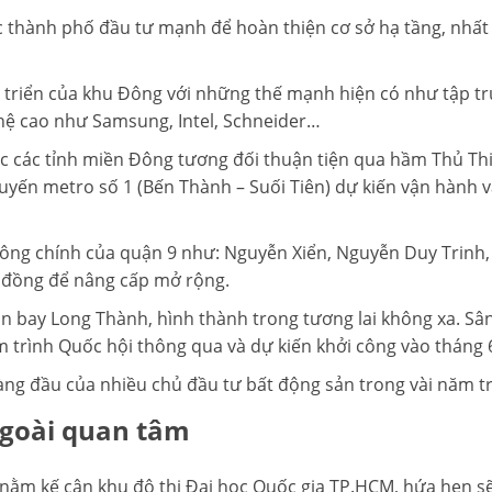
hành phố đầu tư mạnh để hoàn thiện cơ sở hạ tầng, nhất là
 triển của khu Đông với những thế mạnh hiện có như tập tr
ghệ cao như Samsung, Intel, Schneider…
c các tỉnh miền Đông tương đối thuận tiện qua hầm Thủ Thi
tuyến metro số 1 (Bến Thành – Suối Tiên) dự kiến vận hành
hông chính của quận 9 như: Nguyễn Xiển, Nguyễn Duy Trinh
 đồng để nâng cấp mở rộng.
ân bay Long Thành, hình thành trong tương lai không xa. S
m trình Quốc hội thông qua và dự kiến khởi công vào tháng 
ng đầu của nhiều chủ đầu tư bất động sản trong vài năm trở 
ngoài quan tâm
ằm kế cận khu đô thị Đại học Quốc gia TP.HCM, hứa hẹn sẽ