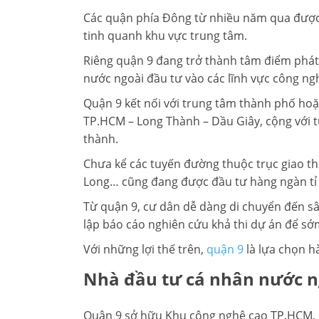
Các quận phía Đông từ nhiều năm qua được t
LIÊN HỆ TIMES CITY
tinh quanh khu vực trung tâm.
Riêng quận 9 đang trở thành tâm điểm phát
nước ngoài đầu tư vào các lĩnh vực công n
Quận 9 kết nối với trung tâm thành phố hoặ
TP.HCM – Long Thành – Dầu Giây, cộng với 
thành.
Chưa kể các tuyến đường thuộc trục giao t
Long… cũng đang được đầu tư hàng ngàn tỉ
Từ quận 9, cư dân dễ dàng di chuyển đến s
lập báo cáo nghiên cứu khả thi dự án để sớ
Với những lợi thế trên,
quận 9
là lựa chọn hà
Nhà đầu tư cá nhân nước 
Quận 9 sở hữu Khu công nghệ cao TP.HCM, n