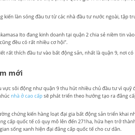
g kiến làn sóng đầu tư từ các nhà đầu tư nước ngoài, tập t
akamasa Ito đang kinh doanh tại quận 2 chia sẻ niềm tin vào 
ũng đều có rất nhiều cơ hội”.
t rất thích đầu tư vào bất động sản, nhất là quận 9, nơi c
âm mới
 vực sôi động như quận 9 thu hút nhiều chủ đầu tư vì quỹ đ
 khúc
nhà ở cao cấp
sẽ phát triển theo hướng tạo ra đẳng cấp 
ường chứng kiến hàng loạt đại gia bất động sản triển khai n
đẳng cấp quốc tế có quy mô lên đến 271ha, hứa hẹn trở thàn
gian sống xanh hiện đại đẳng cấp quốc tế cho cư dân.