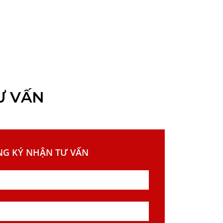
Ư VẤN
NG KÝ NHẬN TƯ VẤN