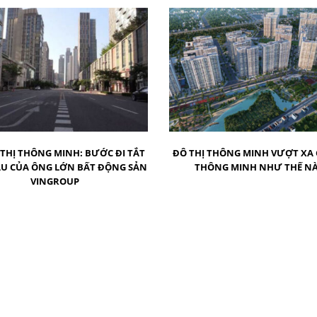
 THỊ THÔNG MINH: BƯỚC ĐI TẮT
ĐÔ THỊ THÔNG MINH VƯỢT XA
U CỦA ÔNG LỚN BẤT ĐỘNG SẢN
THÔNG MINH NHƯ THẾ N
VINGROUP