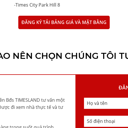
-
Times City Park Hill 8
ĐĂNG KÝ TẢI BẢNG GIÁ VÀ MẶT BẰNG
SAO NÊN CHỌN CHÚNG TÔI T
ĐĂ
iên Bđs TIMESLAND tư vấn một
Được đi xem nhà thực tế và tư
àng trong suốt quá trình