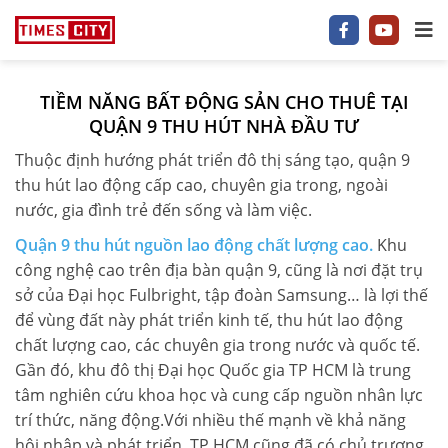
TIỀM NĂNG BẤT ĐỘNG SẢN CHO THUÊ TẠI
1 P/NGỦ
QUẬN 9 THU HÚT NHÀ ĐẦU TƯ
Thuộc định hướng phát triển đô thị sáng tạo, quận 9
2 P/NGỦ
thu hút lao động cấp cao, chuyên gia trong, ngoài
3–5 P/NGỦ
nước, gia đình trẻ đến sống và làm việc.
Quận 9
thu hút nguồn lao động chất lượng cao.
Khu
TIMES CITY
công nghệ cao trên địa bàn quận 9, cũng là nơi đặt trụ
sở của Đại học Fulbright, tập đoàn Samsung… là lợi thế
PARK HILL
để vùng đất này phát triển kinh tế, thu hút lao động
PARK PREMIUM
chất lượng cao, các chuyên gia trong nước và quốc tế.
Gần đó, khu đô thị Đại học Quốc gia TP HCM là trung
TIN TỨC
tâm nghiên cứu khoa học và cung cấp nguồn nhân lực
trí thức, năng động.Với nhiều thế mạnh về khả năng
VIDEO
hội nhập và phát triển, TP HCM cũng đã có chủ trương