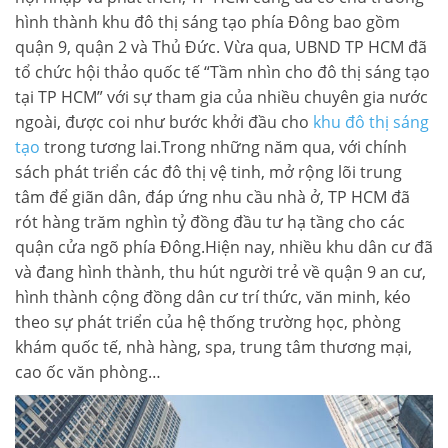
hình thành khu đô thị sáng tạo phía Đông bao gồm
LIÊN HỆ TIMES CITY
quận 9, quận 2 và Thủ Đức. Vừa qua, UBND TP HCM đã
tổ chức hội thảo quốc tế “Tầm nhìn cho đô thị sáng tạo
tại TP HCM” với sự tham gia của nhiều chuyên gia nước
ngoài, được coi như bước khởi đầu cho
khu đô thị sáng
tạo
trong tương lai.Trong những năm qua, với chính
sách phát triển các đô thị vệ tinh, mở rộng lõi trung
tâm để giãn dân, đáp ứng nhu cầu nhà ở, TP HCM đã
rót hàng trăm nghìn tỷ đồng đầu tư hạ tầng cho các
quận cửa ngõ phía Đông.Hiện nay, nhiều khu dân cư đã
và đang hình thành, thu hút người trẻ về quận 9 an cư,
hình thành cộng đồng dân cư trí thức, văn minh, kéo
theo sự phát triển của hệ thống trường học, phòng
khám quốc tế, nhà hàng, spa, trung tâm thương mại,
cao ốc văn phòng…