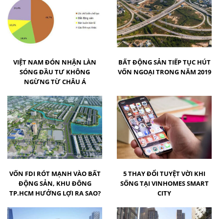
VIỆT NAM ĐÓN NHẬN LÀN
BẤT ĐỘNG SẢN TIẾP TỤC HÚT
SÓNG ĐẦU TƯ KHÔNG
VỐN NGOẠI TRONG NĂM 2019
NGỪNG TỪ CHÂU Á
VỐN FDI RÓT MẠNH VÀO BẤT
5 THAY ĐỔI TUYỆT VỜI KHI
ĐỘNG SẢN, KHU ĐÔNG
SỐNG TẠI VINHOMES SMART
TP.HCM HƯỞNG LỢI RA SAO?
CITY