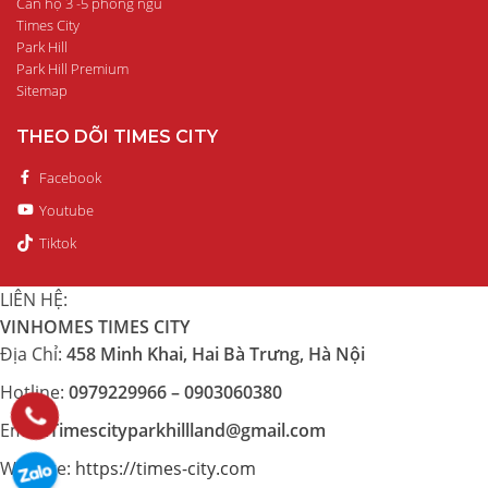
Căn hộ 3 -5 phòng ngủ
Times City
Park Hill
Park Hill Premium
Sitemap
THEO DÕI TIMES CITY
Facebook
Youtube
Tiktok
LIÊN HỆ:
VINHOMES TIMES CITY
Địa Chỉ:
458 Minh Khai, Hai Bà Trưng, Hà Nội
Hotline:
0979229966 – 0903060380
Email:
Timescityparkhillland@gmail.com
Website:
https://times-city.com