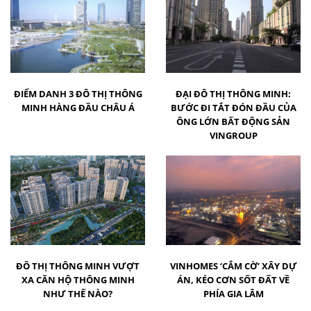
ĐIỂM DANH 3 ĐÔ THỊ THÔNG
ĐẠI ĐÔ THỊ THÔNG MINH:
MINH HÀNG ĐẦU CHÂU Á
BƯỚC ĐI TẮT ĐÓN ĐẦU CỦA
ÔNG LỚN BẤT ĐỘNG SẢN
VINGROUP
ĐÔ THỊ THÔNG MINH VƯỢT
VINHOMES ‘CẮM CỜ’ XÂY DỰ
XA CĂN HỘ THÔNG MINH
ÁN, KÉO CƠN SỐT ĐẤT VỀ
NHƯ THẾ NÀO?
PHÍA GIA LÂM