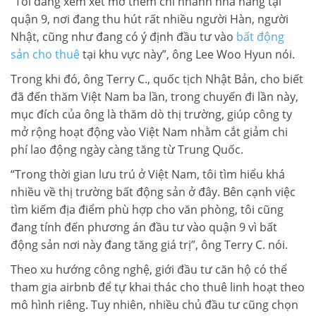
“Tôi đang xem xét mở thêm chi nhánh nhà hàng tại
quận 9, nơi đang thu hút rất nhiều người Hàn, người
Nhật, cũng như đang có ý định đầu tư vào
bất động
sản cho thuê
tại khu vực này”, ông Lee Woo Hyun nói.
Trong khi đó, ông Terry C., quốc tịch Nhật Bản, cho biết
đã đến thăm Việt Nam ba lần, trong chuyến đi lần này,
mục đích của ông là thăm dò thị trường, giúp công ty
mở rộng hoạt động vào Việt Nam nhằm cắt giảm chi
phí lao động ngày càng tăng từ Trung Quốc.
“Trong thời gian lưu trú ở Việt Nam, tôi tìm hiểu khá
nhiều về thị trường bất động sản ở đây. Bên cạnh việc
tìm kiếm địa điểm phù hợp cho văn phòng, tôi cũng
đang tính đến phương án đầu tư vào quận 9 vì bất
động sản nơi này đang tăng giá trị”, ông Terry C. nói.
Theo xu hướng công nghệ, giới đầu tư căn hộ có thể
tham gia airbnb để tự khai thác cho thuê linh hoạt theo
mô hình riêng. Tuy nhiên, nhiều chủ đầu tư cũng chọn