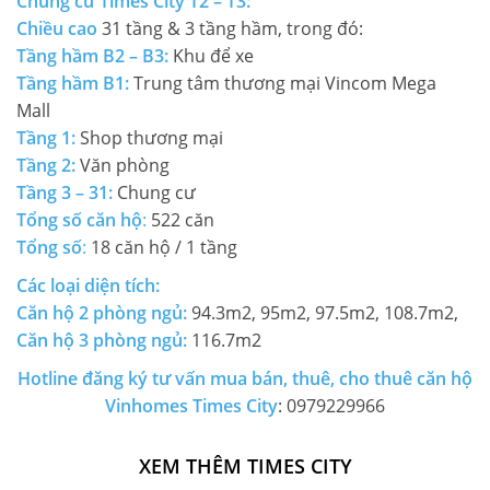
Chung cư Times City T2 – T3:
Chiều cao
31 tầng & 3 tầng hầm, trong đó:
Tầng hầm B2 – B3:
Khu để xe
Tầng hầm B1:
Trung tâm thương mại Vincom Mega
Mall
Tầng 1:
Shop thương mại
Tầng 2:
Văn phòng
Tầng 3 – 31:
Chung cư
Tổng số căn hộ
:
522 căn
Tổng số
:
18 căn hộ / 1 tầng
Các loại diện tích:
Căn hộ 2 phòng ngủ
:
94.3m2, 95m2, 97.5m2, 108.7m2,
Căn hộ 3 phòng ngủ
:
116.7m2
Hotline đăng ký tư vấn mua bán, thuê, cho thuê căn hộ
Vinhomes Times City
: 0979229966
XEM THÊM TIMES CITY