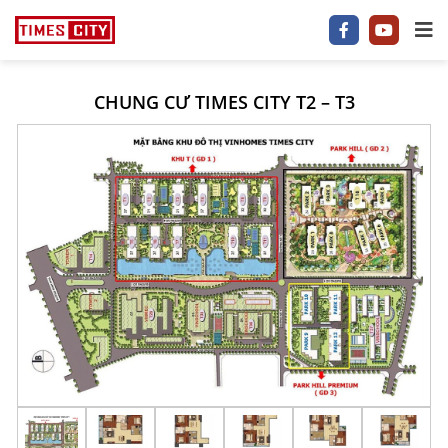
CHUNG CƯ TIMES CITY T2 – T3
1 P/NGỦ
2 P/NGỦ
3–5 P/NGỦ
TIMES CITY
PARK HILL
PARK PREMIUM
TIN TỨC
VIDEO