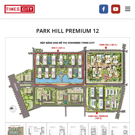
PARK HILL PREMIUM 12
1 P/NGỦ
2 P/NGỦ
3–5 P/NGỦ
TIMES CITY
PARK HILL
PARK PREMIUM
TIN TỨC
VIDEO