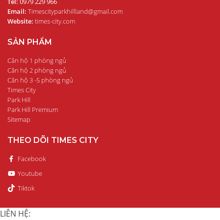
Tel:
0979 229 966
Email:
Timescityparkhillland@gmail.com
Website:
times-city.com
SẢN PHẨM
Căn hộ 1 phòng ngủ
Căn hộ 2 phòng ngủ
Căn hộ 3 -5 phòng ngủ
Times City
Park Hill
Park Hill Premium
Sitemap
THEO DÕI TIMES CITY
Facebook
Youtube
Tiktok
LIÊN HỆ: