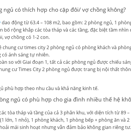
g ngủ có thích hợp cho cặp đôi/ vợ chồng không?
y
dao động từ 63.4 – 108 m2, bao gồm: 2 phòng ngủ, 1 phòng
ân bố rộng khắp các tòa tháp và các tầng, đặc biệt tầm nhì
ôi, vợ chồng có 1-2 con.
ê chung cư times city 2 phòng ngủ
có phòng khách và phòng
 có ánh sáng tự nhiên.
oàn so với Giai đoạn 1, tất cả các phòng ngủ được chiếu sá
hung cư Times City 2 phòng ngủ
được trang bị nội thất thô
gủ phù hợp theo nhu cầu và khả năng kinh tế.
òng ngủ có phù hợp cho gia đình nhiều thế hệ kh
ác tòa tháp và tầng của cả 3 phân khu, với diện tích từ 89 
1 lớn, 1 nhỏ), 1 phòng khách, 1 phòng bếp + phòng ăn và 2 ho
thoải mái sinh hoạt nhưng vẫn đảm bảo không gian riêng tư