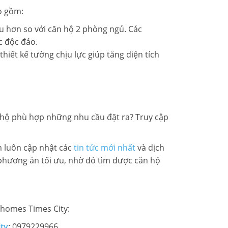
ao gồm:
 ưu hơn so với căn hộ 2 phòng ngủ. Các
c độc đáo.
thiết kế tường chịu lực giúp tăng diện tích
 hộ phù hợp những nhu cầu đặt ra? Truy cập
m luôn cập nhật các
tin tức mới nhất
và dịch
 phương án tối ưu, nhờ đó tìm được căn hộ
nhomes Times City:
ity
: 0979229966