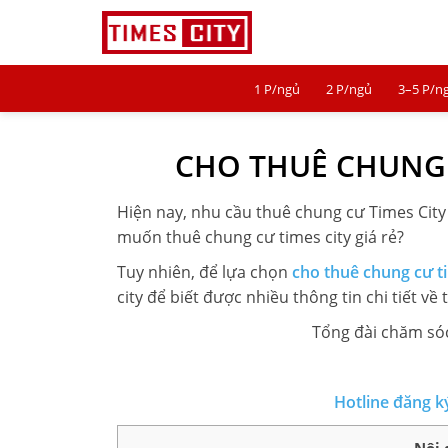
1 P/ngủ
2 P/ngủ
3–5 P/n
1 P/NGỦ
CHO THUÊ CHUNG C
2 P/NGỦ
3–5 P/NGỦ
Hiện nay, nhu cầu thuê chung cư Times City 
muốn
thuê chung cư times city giá rẻ
?
TIMES CITY
Tuy nhiên, để lựa chọn
cho thuê chung cư t
PARK HILL
city
để biết được nhiều thông tin chi tiết về 
Tổng đài chăm sóc
PARK PREMIUM
TIN TỨC
Hotline đăng k
VIDEO