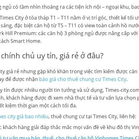
g ngủ
có tầm nhìn thoáng ra các tiện ích nội – ngoại khu, b
Times City ở tòa tháp T1 – T11 nằm ở vị trí góc, thiết kế tối
sáng, đặc biệt căn hộ từ T5 – T11 có view toàn cảnh hồ nướ
Park Hill Premium: các căn hộ 3 phòng ngủ được nâng cấp với 
 cách Smart Home.
chính chủ uy tín, giá rẻ ở đâu?
ty giá rẻ
nhưng gặp khó khăn trong việc tìm kiếm được căn
ay để được nhận
báo giá cho thuê chung cư Times City
.
 tín được nhiều người tin tưởng và sử dụng, Times-city.co
nh, khách hàng được đi xem nhà thực tế và tư vấn lựa chọn
t kiệm thời gian một cách tối đa.
es city giá bao nhiêu
, thuê chung cư tại Times City, liên hệ:
 khách hàng giải đáp thắc mắc mọi vấn đề về khu đô thị Vi
ý tư vấn mua bán, thuê, cho thuê căn hộ Vinhomes Times C