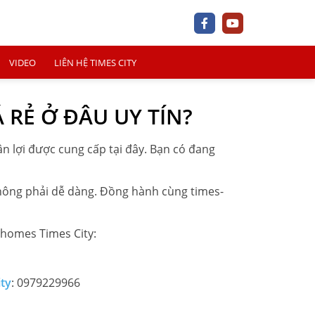
VIDEO
LIÊN HỆ TIMES CITY
 RẺ Ở ĐÂU UY TÍN?
ận lợi được cung cấp tại đây. Bạn có đang
+
không phải dễ dàng. Đồng hành cùng
times-
+
nhomes Times City:
+
ity
: 0979229966