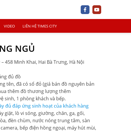
VIDEO
LIÊN HỆ TIMES CITY
HÒNG NGỦ
 – 458 Minh Khai, Hai Bà Trưng, Hà Nội
+
áng đủ đồ
ang tên, đã có sổ đỏ (giá bán đồ nguyên bản
+
mua thêm đồ thương lượng thêm
ệ sinh, 1 phòng khách và bếp.
+
đầy đủ đáp ứng sinh hoạt của khách hàng
y giặt, lò vi sóng, giường, chăn, ga, gối,
 hòa, đèn chùm, nước nóng trung tâm, sàn
 camera, bếp điện hồng ngoại, máy hút mùi,