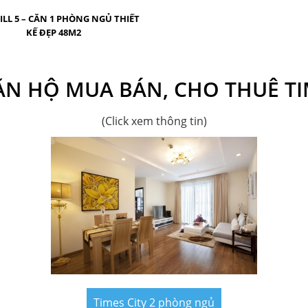
ILL 5 – CĂN 1 PHÒNG NGỦ THIẾT
KẾ ĐẸP 48M2
N HỘ MUA BÁN, CHO THUÊ TI
(Click xem thông tin)
Times City 2 phòng ngủ