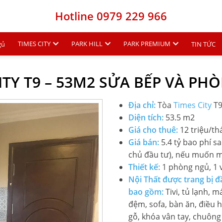
Hotline 0979 229 966
TIMES CITY
PARK HILL
PARK PREMIUM
gủ
TIN TỨC
ITY T9 – 53M2 SỬA BẾP VÀ P
Địa chỉ:
Tòa
Times City
T9
Diện tích:
53.5 m2
Giá cho thuê:
12 triệu/th
Giá bán:
5.4 tỷ bao phí s
chủ đầu tư), nếu muốn 
Thiết kế:
1 phòng ngủ, 1 v
Nội Thất được trang bị 
bao gồm:
Tivi, tủ lạnh, má
đệm, sofa, bàn ăn, điều
gỗ, khóa vân tay, chuông