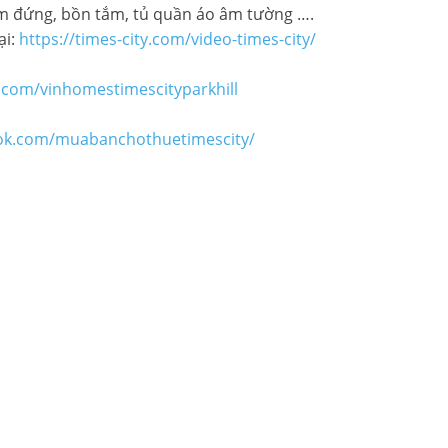
ắm đứng, bồn tắm, tủ quần áo âm tường ….
ại:
https://times-city.com/video-times-city/
.com/vinhomestimescityparkhill
ok.com/muabanchothuetimescity/