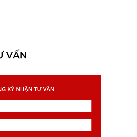
Ư VẤN
NG KÝ NHẬN TƯ VẤN