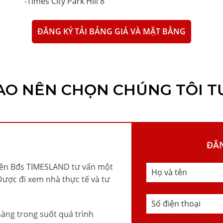
-
Times City Park Hill 8
ĐĂNG KÝ TẢI BẢNG GIÁ VÀ MẶT BẰNG
SAO NÊN CHỌN CHÚNG TÔI T
ĐĂ
iên Bđs TIMESLAND tư vấn một
Được đi xem nhà thực tế và tư
àng trong suốt quá trình