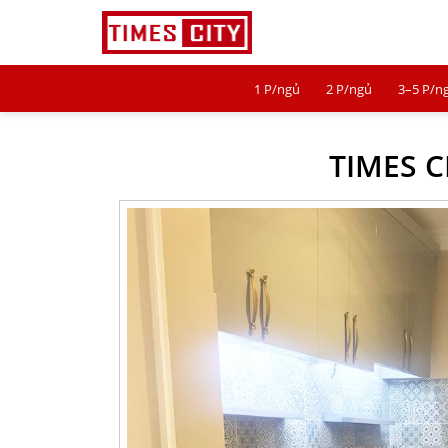
1 P/ngủ
2 P/ngủ
3–5 P/n
1 P/NGỦ
TIMES C
2 P/NGỦ
3–5 P/NGỦ
TIMES CITY
PARK HILL
PARK PREMIUM
TIN TỨC
VIDEO