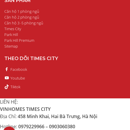
SẢN PHẨM
Căn hộ 1 phòng ngủ
Căn hộ 2 phòng ngủ
Căn hộ 3 -5 phòng ngủ
Times City
Park Hill
Park Hill Premium
Sitemap
THEO DÕI TIMES CITY
Facebook
Youtube
Tiktok
LIÊN HỆ:
VINHOMES TIMES CITY
Địa Chỉ:
458 Minh Khai, Hai Bà Trưng, Hà Nội
Hotline:
0979229966 – 0903060380