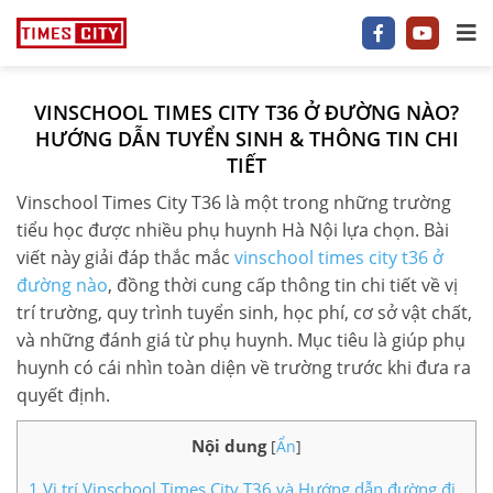
VINSCHOOL TIMES CITY T36 Ở ĐƯỜNG NÀO?
1 P/NGỦ
HƯỚNG DẪN TUYỂN SINH & THÔNG TIN CHI
TIẾT
2 P/NGỦ
Vinschool Times City T36 là một trong những trường
3–5 P/NGỦ
tiểu học được nhiều phụ huynh Hà Nội lựa chọn. Bài
viết này giải đáp thắc mắc
vinschool times city t36 ở
TIMES CITY
đường nào
, đồng thời cung cấp thông tin chi tiết về vị
trí trường, quy trình tuyển sinh, học phí, cơ sở vật chất,
PARK HILL
và những đánh giá từ phụ huynh. Mục tiêu là giúp phụ
huynh có cái nhìn toàn diện về trường trước khi đưa ra
PARK PREMIUM
quyết định.
TIN TỨC
Nội dung
[
Ẩn
]
VIDEO
1
Vị trí Vinschool Times City T36 và Hướng dẫn đường đi