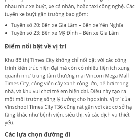
nhau như xe buýt, xe cá nhân, hoặc taxi công nghệ. Các
tuyến xe buýt gần trường bao gồm:
Tuyến số 20: Bến xe Gia Lâm – Bến xe Yên Nghĩa
Tuyến số 23: Bến xe Mỹ Đình – Bến xe Gia Lâm
Điểm nổi bật về vị trí
Khu đô thị Times City không chỉ nổi bật với các công
trình kiến trúc hiện đại mà còn có nhiều tiện ích xung
quanh như trung tâm thương mại Vincom Mega Mall
Times City, công viên cây xanh rộng lớn, bể bơi trong
nhà, và khu vui chơi trẻ em hiện đại. Điều này tạo ra
một môi trường sống lý tưởng cho học sinh. Vị trí của
Vinschool Times City T36 cũng rất gần với các cơ sở hạ
tầng khác như bệnh viện, siêu thị, và các dịch vụ thiết
yếu.
Các lựa chọn đường đi