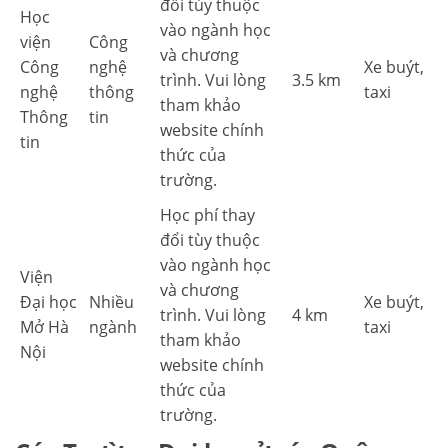
đổi tùy thuộc
Học
vào ngành học
viện
Công
và chương
Công
nghệ
Xe buýt,
trình. Vui lòng
3.5 km
nghệ
thông
taxi
tham khảo
Thông
tin
website chính
tin
thức của
trường.
Học phí thay
đổi tùy thuộc
vào ngành học
Viện
và chương
Đại học
Nhiều
Xe buýt,
trình. Vui lòng
4 km
Mở Hà
ngành
taxi
tham khảo
Nội
website chính
thức của
trường.