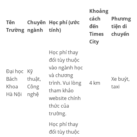
Khoảng
cách
Phương
Tên
Chuyên
Học phí (ước
đến
tiện di
Trường
ngành
tính)
Times
chuyển
City
Học phí thay
đổi tùy thuộc
vào ngành học
Đại học
Kỹ
và chương
Bách
thuật,
Xe buýt,
trình. Vui lòng
4 km
Khoa
Công
taxi
tham khảo
Hà Nội
nghệ
website chính
thức của
trường.
Học phí thay
đổi tùy thuộc