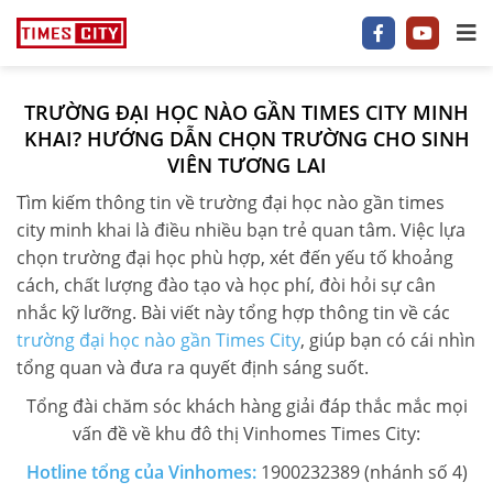
TRƯỜNG ĐẠI HỌC NÀO GẦN TIMES CITY MINH
1 P/NGỦ
KHAI? HƯỚNG DẪN CHỌN TRƯỜNG CHO SINH
VIÊN TƯƠNG LAI
2 P/NGỦ
Tìm kiếm thông tin về trường đại học nào gần times
3–5 P/NGỦ
city minh khai là điều nhiều bạn trẻ quan tâm. Việc lựa
chọn trường đại học phù hợp, xét đến yếu tố khoảng
TIMES CITY
cách, chất lượng đào tạo và học phí, đòi hỏi sự cân
nhắc kỹ lưỡng. Bài viết này tổng hợp thông tin về các
PARK HILL
trường đại học nào gần Times City
, giúp bạn có cái nhìn
tổng quan và đưa ra quyết định sáng suốt.
PARK PREMIUM
Tổng đài chăm sóc khách hàng giải đáp thắc mắc mọi
TIN TỨC
vấn đề về khu đô thị Vinhomes Times City:
Hotline tổng của Vinhomes:
1900232389 (nhánh số 4)
VIDEO