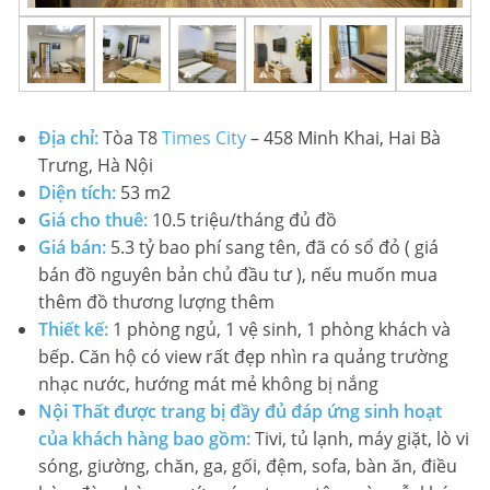
LIÊN HỆ TIMES CITY
Địa chỉ:
Tòa T8
Times City
– 458 Minh Khai, Hai Bà
Trưng, Hà Nội
Diện tích:
53 m2
Giá cho thuê:
10.5 triệu/tháng đủ đồ
Giá bán:
5.3 tỷ bao phí sang tên, đã có sổ đỏ ( giá
bán đồ nguyên bản chủ đầu tư ), nếu muốn mua
thêm đồ thương lượng thêm
Thiết kế:
1 phòng ngủ, 1 vệ sinh, 1 phòng khách và
bếp. Căn hộ có view rất đẹp nhìn ra quảng trường
nhạc nước, hướng mát mẻ không bị nắng
Nội Thất được trang bị đầy đủ đáp ứng sinh hoạt
của khách hàng bao gồm:
Tivi, tủ lạnh, máy giặt, lò vi
sóng, giường, chăn, ga, gối, đệm, sofa, bàn ăn, điều