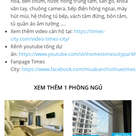
hòa, đèn chùm, nước nóng trung tâm, sàn gỗ, khóa
vân tay, chuông camera, bếp điện hồng ngoại, máy
hút mùi, hệ thống tủ bếp, vách tắm đứng, bồn tắm,
tủ quần áo âm tường ….
Xem thêm video căn hộ tại:
https://times-
city.com/video-times-city/
Kênh youtube tổng dự
án:
https://www.youtube.com/vinhomestimescityparkhi
Fanpage Times
City:
https://www.facebook.com/muabanchothuetimesc
XEM THÊM 1 PHÒNG NGỦ