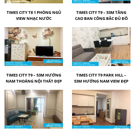
TIMES CITY T8 1 PHÒNG NGỦ
TIMES CITY T9 – 53M TẦNG
VIEW NHẠC NƯỚC
CAO BAN CÔNG BẮC ĐỦ ĐỒ
TIMES CITY T9 – 53M HƯỚNG
TIMES CITY T9 PARK HILL –
NAM THOÁNG NỘI THẤT ĐẸP
53M HƯỚNG NAM VIEW ĐẸP