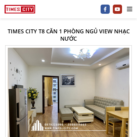
TIMES CITY T8 CĂN 1 PHÒNG NGỦ VIEW NHẠC
1 P/NGỦ
NƯỚC
2 P/NGỦ
3–5 P/NGỦ
TIMES CITY
PARK HILL
PARK PREMIUM
TIN TỨC
VIDEO