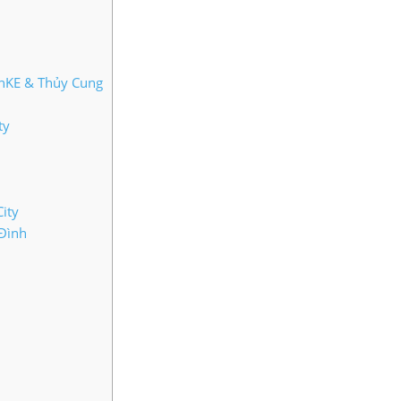
VinKE & Thủy Cung
ty
ity
Đình