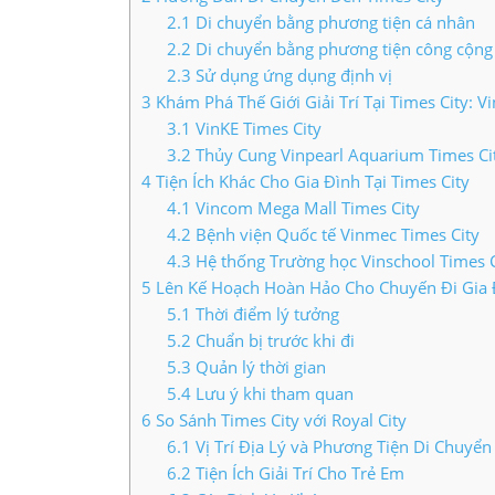
2.1
Di chuyển bằng phương tiện cá nhân
LIÊN HỆ TIMES CITY
2.2
Di chuyển bằng phương tiện công cộng
2.3
Sử dụng ứng dụng định vị
3
Khám Phá Thế Giới Giải Trí Tại Times City: 
3.1
VinKE Times City
3.2
Thủy Cung Vinpearl Aquarium Times Ci
4
Tiện Ích Khác Cho Gia Đình Tại Times City
4.1
Vincom Mega Mall Times City
4.2
Bệnh viện Quốc tế Vinmec Times City
4.3
Hệ thống Trường học Vinschool Times C
5
Lên Kế Hoạch Hoàn Hảo Cho Chuyến Đi Gia 
5.1
Thời điểm lý tưởng
5.2
Chuẩn bị trước khi đi
5.3
Quản lý thời gian
5.4
Lưu ý khi tham quan
6
So Sánh Times City với Royal City
6.1
Vị Trí Địa Lý và Phương Tiện Di Chuyển
6.2
Tiện Ích Giải Trí Cho Trẻ Em