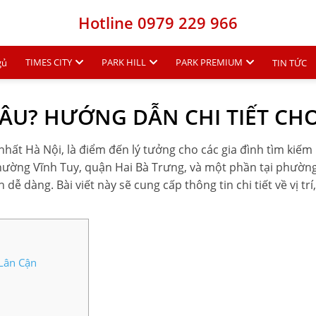
Hotline 0979 229 966
TIMES CITY
PARK HILL
PARK PREMIUM
gủ
TIN TỨC
ĐÂU? HƯỚNG DẪN CHI TIẾT CH
ất Hà Nội, là điểm đến lý tưởng cho các gia đình tìm kiếm nơi
i, phường Vĩnh Tuy, quận Hai Bà Trưng, và một phần tại phư
dễ dàng. Bài viết này sẽ cung cấp thông tin chi tiết về vị t
 Lân Cận