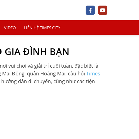
VIDEO
LIÊN HỆ TIMES CITY
O GIA ĐÌNH BẠN
 vui chơi và giải trí cuối tuần, đặc biệt là
ờng Mai Động, quận Hoàng Mai, câu hỏi
Times
+
rí, hướng dẫn di chuyển, cũng như các tiện
+
+