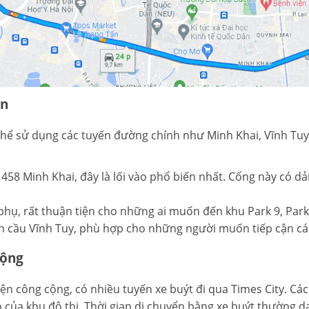
ân
thể sử dụng các tuyến đường chính như Minh Khai, Vĩnh Tuy
số 458 Minh Khai, đây là lối vào phổ biến nhất. Cổng này có d
đi phụ, rất thuận tiện cho những ai muốn đến khu Park 9, Par
 gần cầu Vĩnh Tuy, phù hợp cho những người muốn tiếp cận c
cộng
 công cộng, có nhiều tuyến xe buýt đi qua Times City. Các tu
 của khu đô thị. Thời gian di chuyển bằng xe buýt thường d