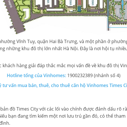
ai, phường Vĩnh Tuy, quận Hai Bà Trưng, và một phần ở phườ
rong những khu đô thị lớn nhất Hà Nội. Đây là nơi hội tụ nhiề
 khách hàng giải đáp thắc mắc mọi vấn đề về khu đô thị Vi
Hotline tổng của Vinhomes:
1900232389 (nhánh số 4)
ý tư vấn mua bán, thuê, cho thuê căn hộ Vinhomes Times C
bản đồ Times City với các lối vào chính được đánh dấu rõ rà
 Nếu bạn đang tìm kiếm một nơi lưu trú gần đó, có thể tha
đình.