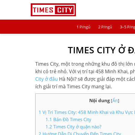
1 P/ngủ
2 P/ngủ
3–5 P/n
1 P/NGỦ
TIMES CITY Ở 
2 P/NGỦ
3–5 P/NGỦ
Times City, một trong những khu đô thị lớn nh
khi có trẻ nhỏ. Với vị trí tại 458 Minh Kha
TIMES CITY
City ở đâu
Hà Nội? sẽ được giải đáp một cách 
ích giải trí mà Times City mang lại.
PARK HILL
Nội dung
[
Ẩn
]
PARK PREMIUM
1
Vị Trí Times City: 458 Minh Khai và Khu Vực
TIN TỨC
1.1
Bản Đồ Times City
1.2
Times City ở quận nào?
VIDEO
2
Hướng Dẫn Di Chuyển Đến Times City