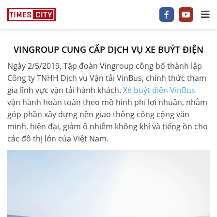
VINGROUP CUNG CẤP DỊCH VỤ XE BUÝT ĐIỆN
1 P/NGỦ
Ngày 2/5/2019, Tập đoàn Vingroup công bố thành lập
2 P/NGỦ
Công ty TNHH Dịch vụ Vận tải VinBus, chính thức tham
gia lĩnh vực vận tải hành khách.
Xe buýt điện VinBus
3–5 P/NGỦ
vận hành hoàn toàn theo mô hình phi lợi nhuận, nhằm
góp phần xây dựng nền giao thông công cộng văn
TIMES CITY
minh, hiện đại, giảm ô nhiễm không khí và tiếng ồn cho
các đô thị lớn của Việt Nam.
PARK HILL
PARK PREMIUM
TIN TỨC
VIDEO