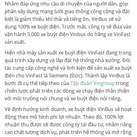
Nhằm đáp ứng nhu cầu di chuyển của người dân, góp
phần xây dựng mạng lưới giao thông công cộng và đặc
biệt là giảm thiểu khí thải và tiếng ồn, VinBus sẽ sử
dụng 100% xe buýt điện. Trước mắt, công ty sẽ đưa vào
vận hành 3.000 xe buýt điện Vinbus do hãng xe VinFast
sản xuất.
Hiện nhà máy sản xuất xe buýt điện VinFast đang trong
quá trình xây dựng và lắp đặt hệ thống nhà xưởng. Đối
tác cung cấp công nghệ và linh kiện để sản xuất xe buýt
điện cho VinFast là Siemens (Đức). Thành lập VinBus là
bước đi cụ thể tiếp theo của
Tập đoàn Vingroup
trong
chiến lược phát triển các dòng xe chạy điện thân thiện
với môi trường nói chung và xe buýt điện nói riêng.
Về định hướng kinh doanh, xe buýt điện VinBus sẽ hoạt
động theo mô hình phi lợi nhuận. Theo đó, 100% lợi
nhuận thu được sẽ được công ty tái đầu tư, nhằm nâng
cao chất lượng dịch vụ, phát triển hệ thống và mở rộng