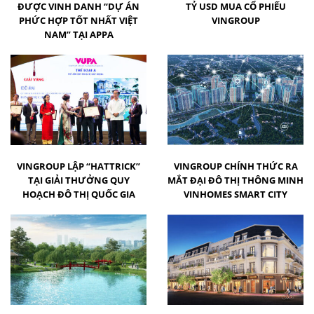
ĐƯỢC VINH DANH “DỰ ÁN
TỶ USD MUA CỔ PHIẾU
PHỨC HỢP TỐT NHẤT VIỆT
VINGROUP
NAM” TẠI APPA
VINGROUP LẬP “HATTRICK”
VINGROUP CHÍNH THỨC RA
TẠI GIẢI THƯỞNG QUY
MẮT ĐẠI ĐÔ THỊ THÔNG MINH
HOẠCH ĐÔ THỊ QUỐC GIA
VINHOMES SMART CITY