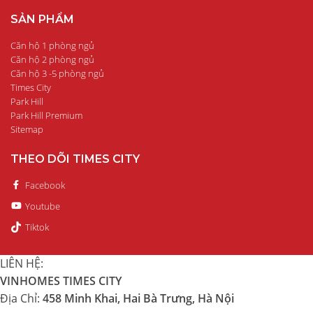
SẢN PHẨM
Căn hộ 1 phòng ngủ
Căn hộ 2 phòng ngủ
Căn hộ 3 -5 phòng ngủ
Times City
Park Hill
Park Hill Premium
Sitemap
THEO DÕI TIMES CITY
Facebook
Youtube
Tiktok
LIÊN HỆ:
VINHOMES TIMES CITY
Địa Chỉ:
458 Minh Khai, Hai Bà Trưng, Hà Nội