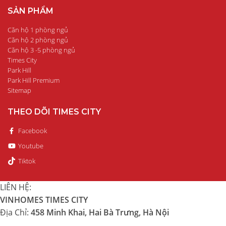
SẢN PHẨM
Căn hộ 1 phòng ngủ
Căn hộ 2 phòng ngủ
Căn hộ 3 -5 phòng ngủ
Times City
Park Hill
Park Hill Premium
Sitemap
THEO DÕI TIMES CITY
Facebook
Youtube
Tiktok
LIÊN HỆ:
VINHOMES TIMES CITY
Địa Chỉ:
458 Minh Khai, Hai Bà Trưng, Hà Nội