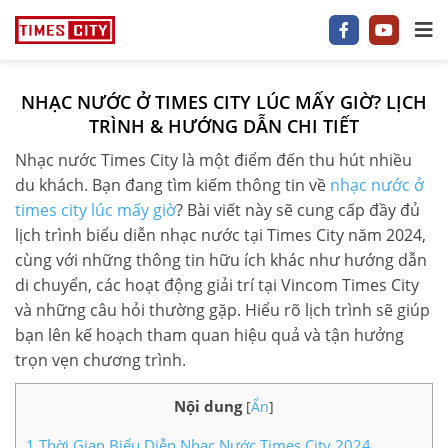
NHẠC NƯỚC Ở TIMES CITY LÚC MẤY GIỜ? LỊCH
1 P/NGỦ
TRÌNH & HƯỚNG DẪN CHI TIẾT
Nhạc nước Times City là một điểm đến thu hút nhiều
2 P/NGỦ
du khách. Bạn đang tìm kiếm thông tin về
nhạc nước ở
3–5 P/NGỦ
times city lúc mấy giờ
? Bài viết này sẽ cung cấp đầy đủ
lịch trình biểu diễn nhạc nước tại Times City năm 2024,
TIMES CITY
cùng với những thông tin hữu ích khác như hướng dẫn
di chuyển, các hoạt động giải trí tại Vincom Times City
PARK HILL
và những câu hỏi thường gặp. Hiểu rõ lịch trình sẽ giúp
bạn lên kế hoạch tham quan hiệu quả và tận hưởng
PARK PREMIUM
trọn vẹn chương trình.
TIN TỨC
Nội dung
[
Ẩn
]
VIDEO
1
Thời Gian Biểu Diễn Nhạc Nước Times City 2024