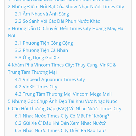
2
Những Điểm Nổi Bật Của Show Nhạc Nước Times City
LIÊN HỆ TIMES CITY
2.1
Âm Nhạc và Ánh Sáng
2.2
So Sánh Với Các Đài Phun Nước Khác
3
Hướng Dẫn Di Chuyển Đến Times City Hoàng Mai, Hà
Nội
3.1
Phương Tiện Công Cộng
3.2
Phương Tiện Cá Nhân
3.3
Ứng Dụng Gọi Xe
4
Khám Phá Vincom Times City: Thủy Cung, VinKE &
Trung Tâm Thương Mại
4.1
Vinpearl Aquarium Times City
4.2
VinKE Times City
4.3
Trung Tâm Thương Mại Vincom Mega Mall
5
Những Góc Chụp Ảnh Đẹp Tại Khu Vực Nhạc Nước
6
Câu Hỏi Thường Gặp (FAQ) Về Nhạc Nước Times City
6.1
Nhạc Nước Times City Có Mất Phí Không?
6.2
Gửi Xe Ở Đâu Khi Đến Xem Nhạc Nước?
6.3
Nhạc Nước Times City Diễn Ra Bao Lâu?