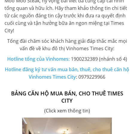
Moo Moo Steak, hy vọng bài viết đã cung cấp cái nhìn
tổng quan và hữu ích. Hãy tham khảo thông tin chi tiết
từ các nguồn đáng tin cậy trước khi đưa ra quyết định
cuối cùng và tận hưởng bữa ăn ngon miệng tại Times
City!
Tổng đài chăm sóc khách hàng giải đáp thắc mắc mọi
vấn đề về khu đô thị Vinhomes Times City:
Hotline tổng của Vinhomes:
1900232389 (nhánh số 4)
Hotline đăng ký tư vấn mua bán, thuê, cho thuê căn hộ
Vinhomes Times City
: 0979229966
BẢNG CĂN HỘ MUA BÁN, CHO THUÊ TIMES
CITY
(Click xem thông tin)