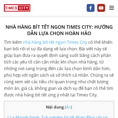
NHÀ HÀNG BÍT TẾT NGON TIMES CITY: HƯỚNG
1 P/NGỦ
DẪN LỰA CHỌN HOÀN HẢO
Tìm kiếm
nhà hàng bít tết ngon Times City
có thể khiến
2 P/NGỦ
bạn bối rối vì sự đa dạng về lựa chọn. Bài viết này sẽ
3–5 P/NGỦ
giúp bạn đưa ra quyết định sáng suốt bằng cách phân
tích các yếu tố cần cân nhắc khi chọn nhà hàng, từ
TIMES CITY
những nơi sang trọng đến các lựa chọn bình dân hơn,
phù hợp với ngân sách và sở thích cá nhân. Chúng ta sẽ
PARK HILL
cùng xem xét các tiêu chí quan trọng như chất lượng
món ăn, giá cả, không gian và dịch vụ để bạn có thể tìm
PARK PREMIUM
được nhà hàng bít tết ưng ý nhất tại Times City.
TIN TỨC
Nội dung
[
Ẩn
]
VIDEO
1
Le Monde Steak: Trải nghiệm bít tết Pháp đẳng cấp tại