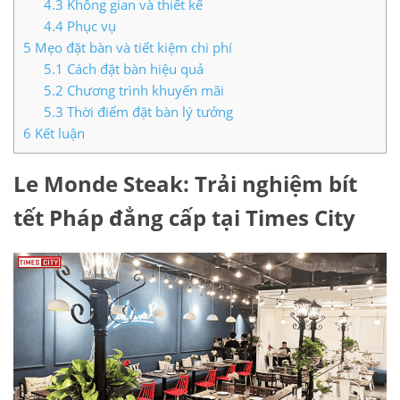
4.3
Không gian và thiết kế
4.4
Phục vụ
5
Mẹo đặt bàn và tiết kiệm chi phí
5.1
Cách đặt bàn hiệu quả
5.2
Chương trình khuyến mãi
5.3
Thời điểm đặt bàn lý tưởng
6
Kết luận
Le Monde Steak: Trải nghiệm bít
tết Pháp đẳng cấp tại Times City