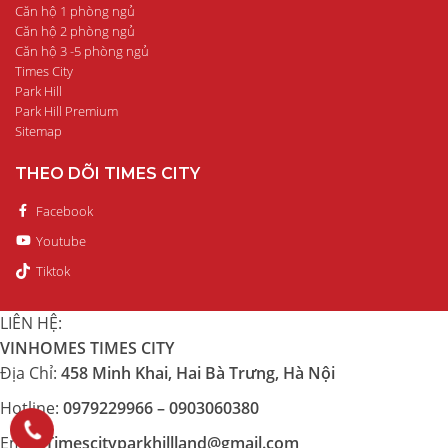
Căn hộ 1 phòng ngủ
Căn hộ 2 phòng ngủ
Căn hộ 3 -5 phòng ngủ
Times City
Park Hill
Park Hill Premium
Sitemap
THEO DÕI TIMES CITY
Facebook
Youtube
Tiktok
LIÊN HỆ:
VINHOMES TIMES CITY
Địa Chỉ:
458 Minh Khai, Hai Bà Trưng, Hà Nội
Hotline:
0979229966 – 0903060380
Email:
Timescityparkhillland@gmail.com