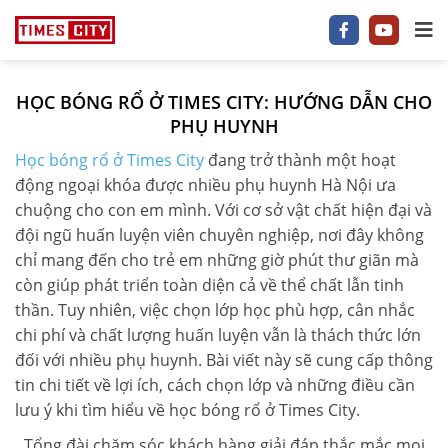
HỌC BÓNG RỔ Ở TIMES CITY: HƯỚNG DẪN CHO
1 P/NGỦ
PHỤ HUYNH
Học bóng rổ ở Times City
đang trở thành một hoạt
2 P/NGỦ
động ngoại khóa được nhiều phụ huynh Hà Nội ưa
3–5 P/NGỦ
chuộng cho con em mình. Với cơ sở vật chất hiện đại và
đội ngũ huấn luyện viên chuyên nghiệp, nơi đây không
TIMES CITY
chỉ mang đến cho trẻ em những giờ phút thư giãn mà
còn giúp phát triển toàn diện cả về thể chất lẫn tinh
PARK HILL
thần. Tuy nhiên, việc chọn lớp học phù hợp, cân nhắc
chi phí và chất lượng huấn luyện vẫn là thách thức lớn
PARK PREMIUM
đối với nhiều phụ huynh. Bài viết này sẽ cung cấp thông
tin chi tiết về lợi ích, cách chọn lớp và những điều cần
TIN TỨC
lưu ý khi tìm hiểu về học bóng rổ ở Times City.
VIDEO
Tổng đài chăm sóc khách hàng giải đáp thắc mắc mọi