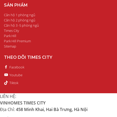
SẢN PHẨM
Căn hộ 1 phòng ngủ
Căn hộ 2 phòng ngủ
Căn hộ 3 -5 phòng ngủ
Times City
Park Hill
Park Hill Premium
Sitemap
THEO DÕI TIMES CITY
Facebook
Youtube
Tiktok
LIÊN HỆ:
VINHOMES TIMES CITY
Địa Chỉ:
458 Minh Khai, Hai Bà Trưng, Hà Nội