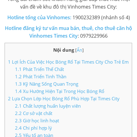
vấn đề về khu đô thị Vinhomes Times City:
LIÊN HỆ TIMES CITY
Hotline tổng của Vinhomes:
1900232389 (nhánh số 4)
Hotline đăng ký tư vấn mua bán, thuê, cho thuê căn hộ
Vinhomes Times City
: 0979229966
Nội dung
[
Ẩn
]
1
Lợi Ích Của Việc Học Bóng Rổ Tại Times City Cho Trẻ Em
1.1
Phát Triển Thể Chất
1.2
Phát Triển Tinh Thần
1.3
Kỹ Năng Sống Quan Trọng
1.4
Xu Hướng Hiện Tại Trong Học Bóng Rổ
2
Lựa Chọn Lớp Học Bóng Rổ Phù Hợp Tại Times City
2.1
Chất lượng huấn luyện viên
2.2
Cơ sở vật chất
2.3
Giờ học linh hoạt
2.4
Chi phí hợp lý
2.5
Yếu tố an toàn