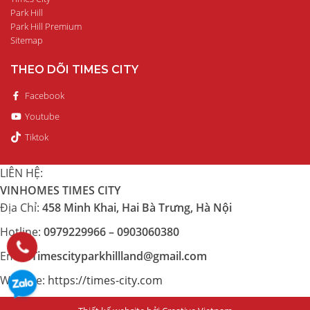
Park Hill
Park Hill Premium
Sitemap
THEO DÕI TIMES CITY
Facebook
Youtube
Tiktok
LIÊN HỆ:
VINHOMES TIMES CITY
Địa Chỉ:
458 Minh Khai, Hai Bà Trưng, Hà Nội
Hotline:
0979229966 – 0903060380
Email:
Timescityparkhillland@gmail.com
Website:
https://times-city.com