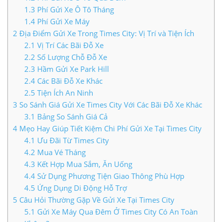
1.3
Phí Gửi Xe Ô Tô Tháng
LIÊN HỆ TIMES CITY
1.4
Phí Gửi Xe Máy
2
Địa Điểm Gửi Xe Trong Times City: Vị Trí và Tiện Ích
2.1
Vị Trí Các Bãi Đỗ Xe
2.2
Số Lượng Chỗ Đỗ Xe
2.3
Hầm Gửi Xe Park Hill
2.4
Các Bãi Đỗ Xe Khác
2.5
Tiện Ích An Ninh
3
So Sánh Giá Gửi Xe Times City Với Các Bãi Đỗ Xe Khác
3.1
Bảng So Sánh Giá Cả
4
Mẹo Hay Giúp Tiết Kiệm Chi Phí Gửi Xe Tại Times City
4.1
Ưu Đãi Từ Times City
4.2
Mua Vé Tháng
4.3
Kết Hợp Mua Sắm, Ăn Uống
4.4
Sử Dụng Phương Tiện Giao Thông Phù Hợp
4.5
Ứng Dụng Di Động Hỗ Trợ
5
Câu Hỏi Thường Gặp Về Gửi Xe Tại Times City
5.1
Gửi Xe Máy Qua Đêm Ở Times City Có An Toàn