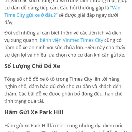
trí gần các khu chung cư và trung tâm thương mại, giúp
cư dân dễ dàng tiếp cận. Câu hỏi thường gặp là
“Vào
Time City gửi xe ở đâu?”
sẽ được giải đáp ngay dưới
đây.
Đối với những ai cần biết thêm về các tiện ích và dịch
vụ xung quanh,
bệnh viện Vinmec Times City
cũng có
hầm đỗ xe an ninh với sức chứa lớn. Điều này cho thấy
sự tiện lợi và nhiều lựa chọn cho cư dân khi cần gửi xe.
Số Lượng Chỗ Đỗ Xe
Tổng số chỗ đỗ xe ô tô trong Times City lên tới hàng
nghìn chỗ, đảm bảo đủ chỗ cho cư dân và khách đến
thăm. Các bãi đỗ xe được phân bổ đồng đều, hạn chế
tình trạng quá tải.
Hầm Gửi Xe Park Hill
Hầm gửi xe Park Hill là một trong những địa điểm nổi