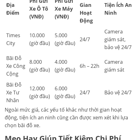
Phí Gửi
Phí Gửi
Địa
Gian
Tiện Ích An
Xe Ô Tô
Xe Máy
Điểm
Hoạt
Ninh
(VNĐ)
(VNĐ)
Động
Camera
Times
10.000
5.000
24/7
giám sát,
City
(giờ đầu)
(giờ đầu)
bảo vệ 24/7
Bãi Đỗ
8.000
4.000
Camera
Xe Công
6h – 22h
(giờ đầu)
(giờ đầu)
giám sát
Cộng
Bãi Đỗ
12.000
6.000
Xe Tư
24/7
Bảo vệ 24/7
(giờ đầu)
(giờ đầu)
Nhân
Ngoài mức giá, các yếu tố khác như thời gian hoạt
động, tiện ích an ninh cũng cần được xem xét khi lựa
chọn bãi đỗ xe.
Mẹo Hay Giúp Tiết Kiệm Chi Phí