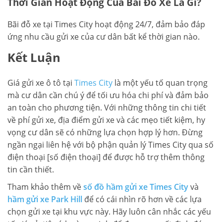
Thời Gian Hoạt Động Của Bãi Đỗ Xe Là Gì?
Bãi đỗ xe tại Times City hoạt động 24/7, đảm bảo đáp
ứng nhu cầu gửi xe của cư dân bất kể thời gian nào.
Kết Luận
Giá gửi xe ô tô tại
Times City
là một yếu tố quan trọng
mà cư dân cần chú ý để tối ưu hóa chi phí và đảm bảo
an toàn cho phương tiện. Với những thông tin chi tiết
về phí gửi xe, địa điểm gửi xe và các mẹo tiết kiệm, hy
vọng cư dân sẽ có những lựa chọn hợp lý hơn. Đừng
ngần ngại liên hệ với bộ phận quản lý Times City qua số
điện thoại [số điện thoại] để được hỗ trợ thêm thông
tin cần thiết.
Tham khảo thêm về
số đồ hầm gửi xe Times City
và
hầm gửi xe Park Hill
để có cái nhìn rõ hơn về các lựa
chọn gửi xe tại khu vực này. Hãy luôn cân nhắc các yếu