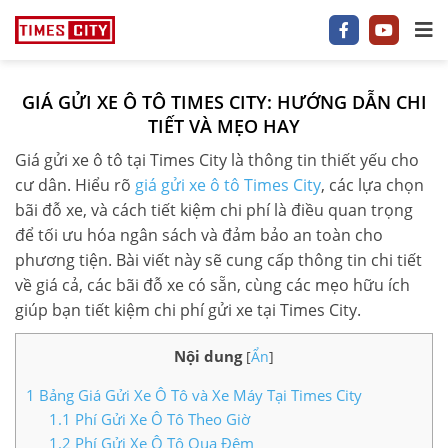
GIÁ GỬI XE Ô TÔ TIMES CITY: HƯỚNG DẪN CHI
1 P/NGỦ
TIẾT VÀ MẸO HAY
Giá gửi xe ô tô tại Times City là thông tin thiết yếu cho
2 P/NGỦ
cư dân. Hiểu rõ
giá gửi xe ô tô Times City
, các lựa chọn
3–5 P/NGỦ
bãi đỗ xe, và cách tiết kiệm chi phí là điều quan trọng
để tối ưu hóa ngân sách và đảm bảo an toàn cho
TIMES CITY
phương tiện. Bài viết này sẽ cung cấp thông tin chi tiết
về giá cả, các bãi đỗ xe có sẵn, cùng các mẹo hữu ích
PARK HILL
giúp bạn tiết kiệm chi phí gửi xe tại Times City.
PARK PREMIUM
Nội dung
[
Ẩn
]
TIN TỨC
1
Bảng Giá Gửi Xe Ô Tô và Xe Máy Tại Times City
1.1
Phí Gửi Xe Ô Tô Theo Giờ
VIDEO
1.2
Phí Gửi Xe Ô Tô Qua Đêm