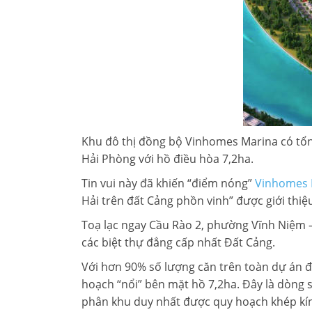
LIÊN HỆ TIMES CITY
Khu đô thị đồng bộ Vinhomes Marina có tổng
Hải Phòng với hồ điều hòa 7,2ha.
Tin vui này đã khiến “điểm nóng”
Vinhomes 
Hải trên đất Cảng phồn vinh” được giới thiệ
Toạ lạc ngay Cầu Rào 2, phường Vĩnh Niệm
các biệt thự đẳng cấp nhất Đất Cảng.
Với hơn 90% số lượng căn trên toàn dự án đã 
hoạch “nổi” bên mặt hồ 7,2ha. Đây là dòng s
phân khu duy nhất được quy hoạch khép kín d