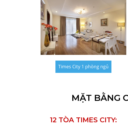
Times City 1 phòng ngủ
MẶT BẰNG CH
12 TÒA TIMES CITY: