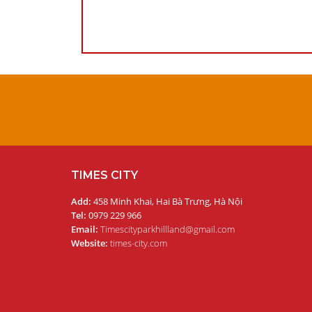
TIMES CITY
Add:
458 Minh Khai, Hai Bà Trưng, Hà Nội
Tel:
0979 229 966
Email:
Timescityparkhillland@gmail.com
Website:
times-city.com