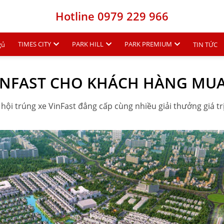
Hotline 0979 229 966
TIMES CITY
PARK HILL
PARK PREMIUM
gủ
TIN TỨC
VINFAST CHO KHÁCH HÀNG MU
hội trúng xe VinFast đẳng cấp cùng nhiều giải thưởng giá trị