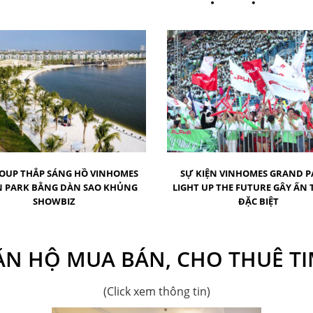
OUP THẮP SÁNG HỒ VINHOMES
SỰ KIỆN VINHOMES GRAND P
 PARK BẰNG DÀN SAO KHỦNG
LIGHT UP THE FUTURE GÂY ẤN
SHOWBIZ
ĐẶC BIỆT
N HỘ MUA BÁN, CHO THUÊ TI
(Click xem thông tin)