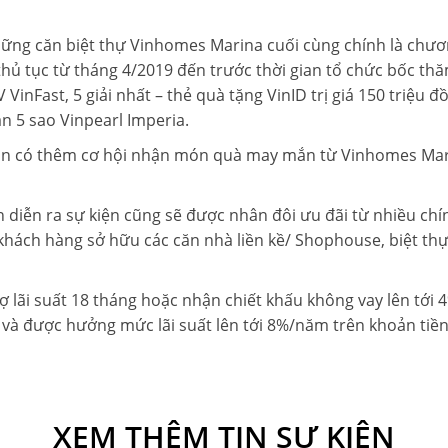
hững căn biệt thự Vinhomes Marina cuối cùng chính là chươ
thủ tục từ tháng 4/2019 đến trước thời gian tổ chức bốc thă
 VinFast, 5 giải nhất – thẻ quà tặng VinID trị giá 150 triệu đồ
ạn 5 sao Vinpearl Imperia.
còn có thêm cơ hội nhận món quà may mắn từ Vinhomes Mar
n diễn ra sự kiện cũng sẽ được nhân đôi ưu đãi từ nhiều ch
hách hàng sở hữu các căn nhà liền kề/ Shophouse, biệt thự so
 trợ lãi suất 18 tháng hoặc nhận chiết khấu không vay lên tớ
 và được hưởng mức lãi suất lên tới 8%/năm trên khoản tiề
XEM THÊM TIN SỰ KIỆN