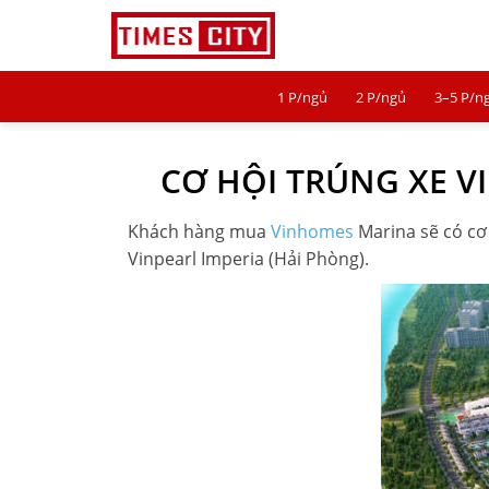
1 P/ngủ
2 P/ngủ
3–5 P/n
1 P/NGỦ
CƠ HỘI TRÚNG XE 
2 P/NGỦ
3–5 P/NGỦ
Khách hàng mua
Vinhomes
Marina sẽ có cơ 
Vinpearl Imperia (Hải Phòng).
TIMES CITY
PARK HILL
PARK PREMIUM
TIN TỨC
VIDEO