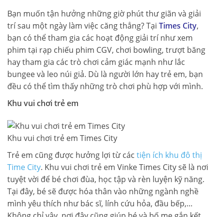
Bạn muốn tận hưởng những giờ phút thư giãn và giải
trí sau một ngày làm việc căng thẳng? Tại
Times City
,
bạn có thể tham gia các hoạt động giải trí như xem
phim tại rạp chiếu phim CGV, chơi bowling, trượt băng
hay tham gia các trò chơi cảm giác mạnh như lắc
bungee và leo núi giả. Dù là người lớn hay trẻ em, bạn
đều có thể tìm thấy những trò chơi phù hợp với mình.
Khu vui chơi trẻ em
Khu vui chơi trẻ em Times City
Trẻ em cũng được hưởng lợi từ các
tiện ích khu đô thị
Time City
. Khu vui chơi trẻ em Vinke Times City sẽ là nơi
tuyệt vời để bé chơi đùa, học tập và rèn luyện kỹ năng.
Tại đây, bé sẽ được hóa thân vào những ngành nghề
mình yêu thích như bác sĩ, lính cứu hỏa, đầu bếp,…
Không chỉ vậy, nơi đây cũng giúp bé và bố mẹ gắn kết