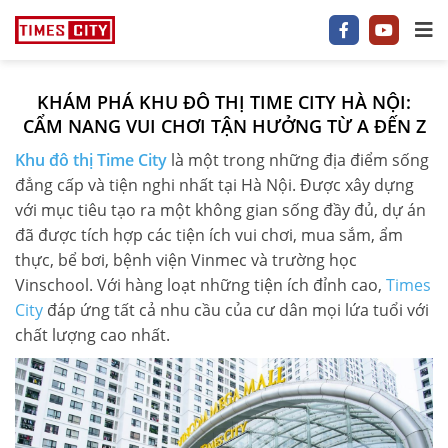
KHÁM PHÁ KHU ĐÔ THỊ TIME CITY HÀ NỘI:
1 P/NGỦ
CẨM NANG VUI CHƠI TẬN HƯỞNG TỪ A ĐẾN Z
Khu đô thị Time City
là một trong những địa điểm sống
2 P/NGỦ
đẳng cấp và tiện nghi nhất tại Hà Nội. Được xây dựng
3–5 P/NGỦ
với mục tiêu tạo ra một không gian sống đầy đủ, dự án
đã được tích hợp các tiện ích vui chơi, mua sắm, ẩm
TIMES CITY
thực, bể bơi, bệnh viện Vinmec và trường học
Vinschool. Với hàng loạt những tiện ích đỉnh cao,
Times
PARK HILL
City
đáp ứng tất cả nhu cầu của cư dân mọi lứa tuổi với
chất lượng cao nhất.
PARK PREMIUM
TIN TỨC
VIDEO