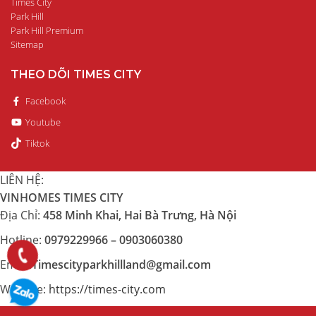
Times City
Park Hill
Park Hill Premium
Sitemap
THEO DÕI TIMES CITY
Facebook
Youtube
Tiktok
LIÊN HỆ:
VINHOMES TIMES CITY
Địa Chỉ:
458 Minh Khai, Hai Bà Trưng, Hà Nội
Hotline:
0979229966 – 0903060380
Email:
Timescityparkhillland@gmail.com
Website:
https://times-city.com