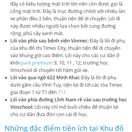
đây có biểu tượng mặt trời lớn nên còn được gọi là
cổng mặt trời. Đây là trục đường chính với nhiều làn
xe phân đều 2 bên, thuận tiện để di chuyển. Lối đi
này được nhiều người lựa chọn bởi cung đường
rộng, phủ cây xanh mát.
Lối vào phía sau bệnh viện Vinmec:
Đây là lối đi phụ
của khu đô thị Times City, thuận tiện để di chuyển
vào khung giờ cao điểm. Lối này cho các cư dân ở
khối
park premium
9, 10, 11 , 12, trường học
Vinschool di chuyển tới hầm gửi xe.
Lối vào qua ngõ 622 Minh Khai:
Đây là lối đi phụ
dưới gầm cầu Vĩnh Tuy, tiện lợi đi tới các tòa Times
giai đoạn 1 từ T1 đến
T11
.
Lối vào phía đường Lĩnh Nam rẽ vào sau trường học
Vinschool:
Lối này chỉ mở buổi chiều để thuận lợi
cho cư dân đưa đón con cái đi học.
Những đặc điểm tiện ích tại Khu đô