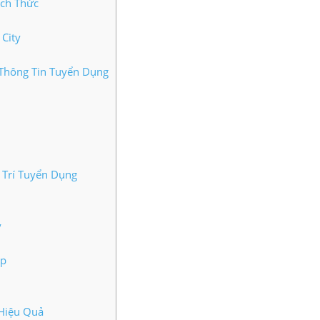
ách Thức
City
 Thông Tin Tuyển Dụng
 Trí Tuyển Dụng
y
ấp
 Hiệu Quả