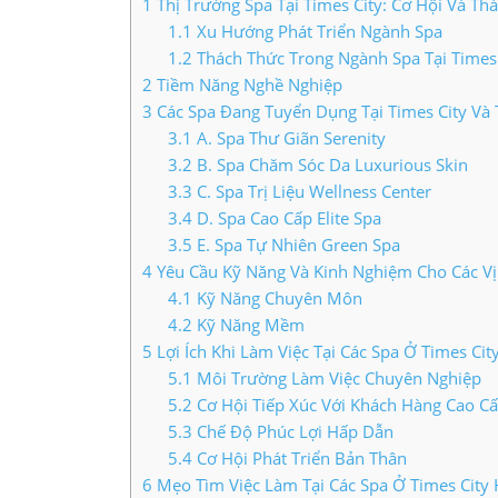
1
Thị Trường Spa Tại Times City: Cơ Hội Và Th
LIÊN HỆ TIMES CITY
1.1
Xu Hướng Phát Triển Ngành Spa
1.2
Thách Thức Trong Ngành Spa Tại Times 
2
Tiềm Năng Nghề Nghiệp
3
Các Spa Đang Tuyển Dụng Tại Times City Và
3.1
A. Spa Thư Giãn Serenity
3.2
B. Spa Chăm Sóc Da Luxurious Skin
3.3
C. Spa Trị Liệu Wellness Center
3.4
D. Spa Cao Cấp Elite Spa
3.5
E. Spa Tự Nhiên Green Spa
4
Yêu Cầu Kỹ Năng Và Kinh Nghiệm Cho Các Vị
4.1
Kỹ Năng Chuyên Môn
4.2
Kỹ Năng Mềm
5
Lợi Ích Khi Làm Việc Tại Các Spa Ở Times Cit
5.1
Môi Trường Làm Việc Chuyên Nghiệp
5.2
Cơ Hội Tiếp Xúc Với Khách Hàng Cao C
5.3
Chế Độ Phúc Lợi Hấp Dẫn
5.4
Cơ Hội Phát Triển Bản Thân
6
Mẹo Tìm Việc Làm Tại Các Spa Ở Times City