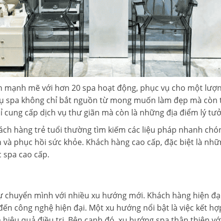
iển mạnh mẽ với hơn 20 spa hoạt động, phục vụ cho một lượ
 vụ spa không chỉ bắt nguồn từ mong muốn làm đẹp mà còn
ỉ cung cấp dịch vụ thư giãn mà còn là những địa điểm lý tư
ch hàng trẻ tuổi thường tìm kiếm các liệu pháp nhanh chón
n và phục hồi sức khỏe. Khách hàng cao cấp, đặc biệt là nh
c spa cao cấp.
ự chuyển mình với nhiều xu hướng mới. Khách hàng hiện đạ
 đến công nghệ hiện đại. Một xu hướng nổi bật là việc kết 
hóa hiệu quả điều trị. Bên cạnh đó, xu hướng spa thân thiện