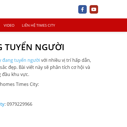
VIDEO
LIÊN HỆ TIMES CITY
NG TUYỂN NGƯỜI
y đang tuyển người
với nhiều vị trí hấp dẫn,
c đẹp. Bài viết này sẽ phân tích cơ hội và
+
g đầu khu vực.
nhomes Times City:
+
+
ity
: 0979229966