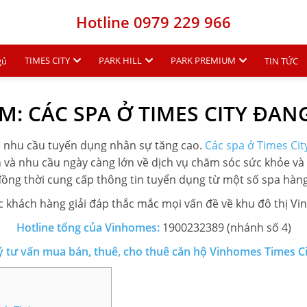
Hotline 0979 229 966
TIMES CITY
PARK HILL
PARK PREMIUM
gủ
TIN TỨC
ÀM: CÁC SPA Ở TIMES CITY ĐA
ới nhu cầu tuyển dụng nhân sự tăng cao.
Các spa ở Times Cit
à nhu cầu ngày càng lớn về dịch vụ chăm sóc sức khỏe và sắ
 đồng thời cung cấp thông tin tuyển dụng từ một số spa hàn
 khách hàng giải đáp thắc mắc mọi vấn đề về khu đô thị Vi
Hotline tổng của Vinhomes:
1900232389 (nhánh số 4)
ý tư vấn mua bán, thuê, cho thuê căn hộ Vinhomes Times C