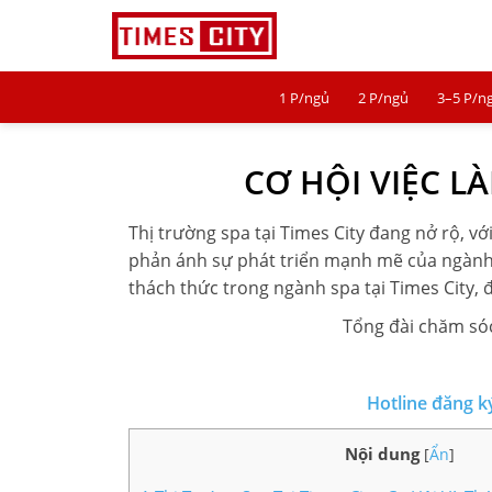
1 P/ngủ
2 P/ngủ
3–5 P/n
1 P/NGỦ
CƠ HỘI VIỆC L
2 P/NGỦ
3–5 P/NGỦ
Thị trường spa tại Times City đang nở rộ, v
phản ánh sự phát triển mạnh mẽ của ngành v
TIMES CITY
thách thức trong ngành spa tại Times City,
PARK HILL
Tổng đài chăm sóc
PARK PREMIUM
Hotline đăng k
TIN TỨC
Nội dung
[
Ẩn
]
VIDEO