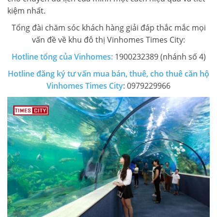
kiệm nhất.
LIÊN HỆ TIMES CITY
Tổng đài chăm sóc khách hàng giải đáp thắc mắc mọi
vấn đề về khu đô thị Vinhomes Times City:
Hotline tổng của Vinhomes:
1900232389 (nhánh số 4)
Hotline đăng ký tư vấn mua bán, thuê, cho thuê căn hộ
Vinhomes Times City
: 0979229966