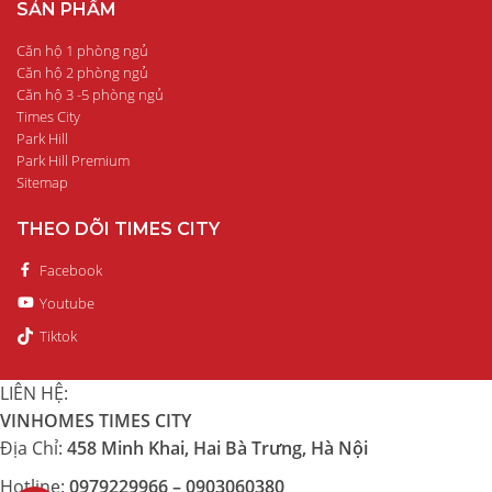
SẢN PHẨM
Căn hộ 1 phòng ngủ
Căn hộ 2 phòng ngủ
Căn hộ 3 -5 phòng ngủ
Times City
Park Hill
Park Hill Premium
Sitemap
THEO DÕI TIMES CITY
Facebook
Youtube
Tiktok
LIÊN HỆ:
VINHOMES TIMES CITY
Địa Chỉ:
458 Minh Khai, Hai Bà Trưng, Hà Nội
Hotline:
0979229966 – 0903060380