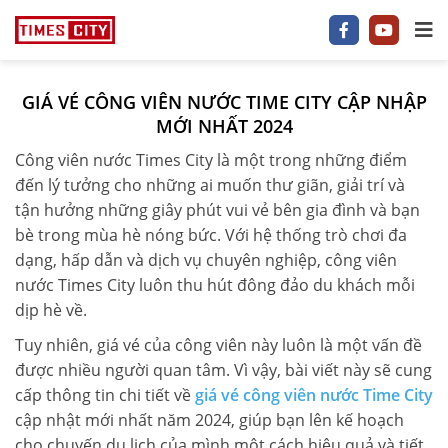
GIÁ VÉ CÔNG VIÊN NƯỚC TIME CITY CẬP NHẬP
1 P/NGỦ
MỚI NHẤT 2024
Công viên nước Times City là một trong những điểm
2 P/NGỦ
đến lý tưởng cho những ai muốn thư giãn, giải trí và
3–5 P/NGỦ
tận hưởng những giây phút vui vẻ bên gia đình và bạn
bè trong mùa hè nóng bức. Với hệ thống trò chơi đa
TIMES CITY
dạng, hấp dẫn và dịch vụ chuyên nghiệp, công viên
nước Times City luôn thu hút đông đảo du khách mỗi
PARK HILL
dịp hè về.
PARK PREMIUM
Tuy nhiên, giá vé của công viên này luôn là một vấn đề
được nhiều người quan tâm. Vì vậy, bài viết này sẽ cung
TIN TỨC
cấp thông tin chi tiết về
giá vé công viên nước Time City
cập nhật mới nhất năm 2024, giúp bạn lên kế hoạch
VIDEO
cho chuyến du lịch của mình một cách hiệu quả và tiết