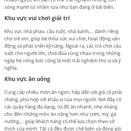
sóng mạnh từ nhằm tựa như bạn đang ở bãi biển.
Khu vực vui chơi giải trí
Khu vực nhà phao, cầu tuột, nhà banh,… dành riêng
cho trẻ em, giúp bé thỏa sức vui chơi, hoạt động vận
động và phát triển kỹ năng. Ngoài ra, các trò chơi cầu
tuột cho người lớn, chơi đùa cùng nhau trong những
ngày hè nóng bức cũng là một trải nghiệm thú vị và ý
nghĩa.
Khu vực ăn uống
Cung cấp nhiều món ăn ngon, hấp dẫn với giá cả phải
chăng, phù hợp với khẩu vị của mọi người. Nơi đây có
các quầy hàng đa dạng, từ đồ ăn nhanh, nhẹ nhàng
cho đến những món ăn nặng hơn như cơm, mỳ, gà
nướng,… giúp khách hàng có thể lựa chọn theo sở
thích của mình. Tất cả đều được chế biến và đóng gói