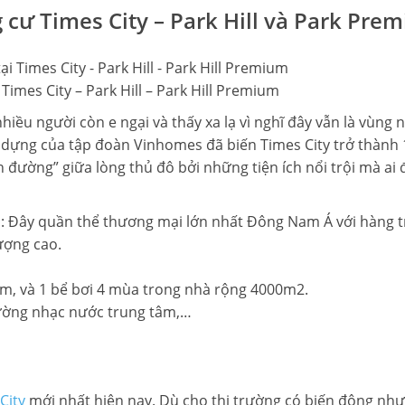
ng cư Times City – Park Hill và Park Pre
i Times City – Park Hill – Park Hill Premium
hiều người còn e ngại và thấy xa lạ vì nghĩ đây vẫn là vùng 
y dựng của tập đoàn Vinhomes đã biến Times City trở thành
ên đường” giữa lòng thủ đô bởi những tiện ích nổi trội mà ai
Đây quần thể thương mại lớn nhất Đông Nam Á với hàng trăm
ượng cao.
80m, và 1 bể bơi 4 mùa trong nhà rộng 4000m2.
ường nhạc nước trung tâm,…
City
mới nhất hiện nay. Dù cho thị trường có biến động nhưn