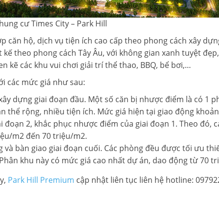
hung cư Times City – Park Hill
ợp căn hộ, dịch vụ tiện ích cao cấp theo phong cách xây dự
ết kế theo phong cách Tây Âu, với không gian xanh tuyệt đẹp
n kẽ các khu vui chơi giải trí thể thao, BBQ, bể bơi,…
ới các mức giá như sau:
xây dựng giai đoạn đầu. Một số căn bị nhược điểm là có 1 
n thể rộng, nhiều tiện ích. Mức giá hiện tại giao động khoả
ai đoạn 2, khắc phục nhược điểm của giai đoạn 1. Theo đó, c
iệu/m2 đến 70 triệu/m2.
 và bàn giao giai đoạn cuối. Các phòng đều được tối ưu thiế
 Phân khu này có mức giá cao nhất dự án, dao động từ 70 tr
y,
Park Hill Premium
cập nhật liên tục liên hệ hotline: 0979