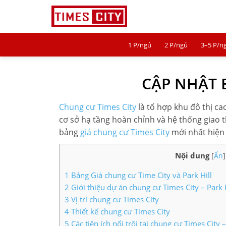
1 P/ngủ
2 P/ngủ
3–5 P/n
1 P/NGỦ
CẬP NHẬT 
2 P/NGỦ
3–5 P/NGỦ
Chung cư Times City
là tổ hợp khu đô thị ca
cơ sở hạ tầng hoàn chỉnh và hệ thống giao 
TIMES CITY
bảng
giá chung cư Times City
mới nhất hiện
PARK HILL
Nội dung
[
Ẩn
]
PARK PREMIUM
1
Bảng Giá chung cư Time City và Park Hill
2
Giới thiệu dự án chung cư Times City – Park H
TIN TỨC
3
Vị trí chung cư Times City
4
Thiết kế chung cư Times City
VIDEO
5
Các tiện ích nổi trội tại chung cư Times City