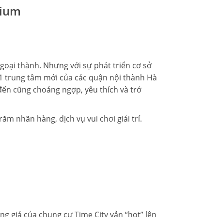
mium
ngoại thành. Nhưng với sự phát triển cơ sở
 1 trung tâm mới của các quận nội thành Hà
 đến cũng choáng ngợp, yêu thích và trở
 nhãn hàng, dịch vụ vui chơi giải trí.
g giá của chung cư Time City vẫn “hot” lên