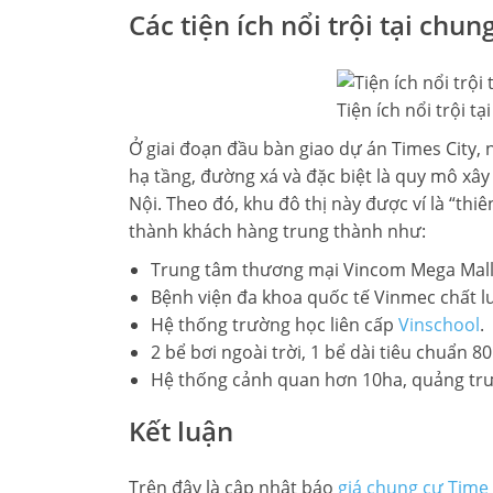
Các tiện ích nổi trội tại chu
Tiện ích nổi trội tạ
Ở giai đoạn đầu bàn giao dự án Times City, n
hạ tầng, đường xá và đặc biệt là quy mô xâ
Nội. Theo đó, khu đô thị này được ví là “thi
thành khách hàng trung thành như:
Trung tâm thương mại Vincom Mega Mall: 
Bệnh viện đa khoa quốc tế Vinmec chất l
Hệ thống trường học liên cấp
Vinschool
.
2 bể bơi ngoài trời, 1 bể dài tiêu chuẩn 
Hệ thống cảnh quan hơn 10ha, quảng tr
Kết luận
Trên đây là cập nhật báo
giá chung cư Time 