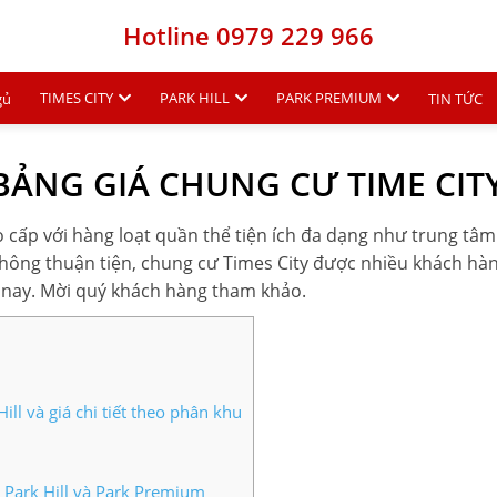
Hotline 0979 229 966
TIMES CITY
PARK HILL
PARK PREMIUM
gủ
TIN TỨC
BẢNG GIÁ CHUNG CƯ TIME CIT
o cấp với hàng loạt quần thể tiện ích đa dạng như trung tâ
thông thuận tiện, chung cư Times City được nhiều khách hà
 nay. Mời quý khách hàng tham khảo.
ill và giá chi tiết theo phân khu
 – Park Hill và Park Premium