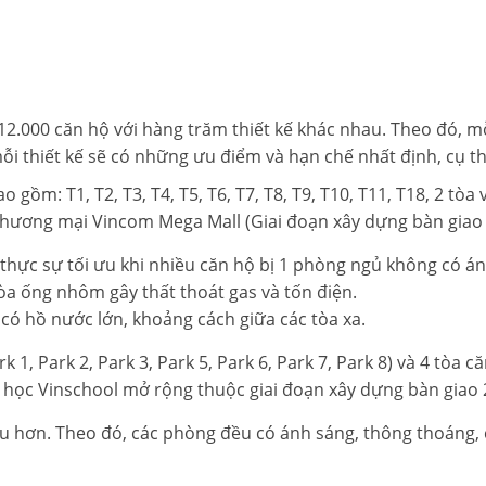
.000 căn hộ với hàng trăm thiết kế khác nhau. Theo đó, mỗ
i thiết kế sẽ có những ưu điểm và hạn chế nhất định, cụ th
o gồm: T1, T2, T3, T4, T5, T6, T7, T8, T9, T10, T11, T18, 2 t
thương mại Vincom Mega Mall (Giai đoạn xây dựng bàn giao 
 thực sự tối ưu khi nhiều căn hộ bị 1 phòng ngủ không có án
a ống nhôm gây thất thoát gas và tốn điện.
có hồ nước lớn, khoảng cách giữa các tòa xa.
k 1, Park 2, Park 3, Park 5, Park 6, Park 7, Park 8) và 4 tò
ng học Vinschool mở rộng thuộc giai đoạn xây dựng bàn giao 
 ưu hơn. Theo đó, các phòng đều có ánh sáng, thông thoáng,