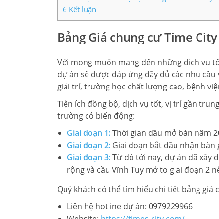
6
Kết luận
LIÊN HỆ TIMES CITY
Bảng Giá chung cư Time City 
Với mong muốn mang đến những dịch vụ tốt n
dự án sẽ được đáp ứng đầy đủ các nhu cầu về
giải trí, trường học chất lượng cao, bệnh vi
Tiện ích đồng bộ, dịch vụ tốt, vị trí gần tru
trường có biến động:
Giai đoạn 1:
Thời gian đầu mở bán năm 201
Giai đoạn 2:
Giai đoạn bắt đầu nhận bàn g
Giai đoạn 3:
Từ đó tới nay, dự án đã xây 
rộng và cầu Vĩnh Tuy mở to giai đoạn 2 
Quý khách có thể tìm hiểu chi tiết bảng gi
Liên hệ hotline dự án: 0979229966
Website:
https://times-city.com/