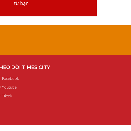
từ bạn
HEO DÕI TIMES CITY
Facebook
Youtube
Tiktok