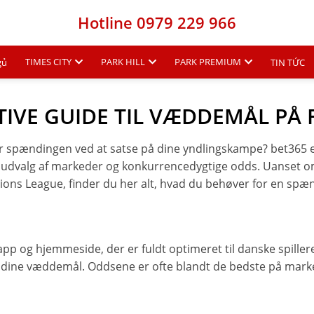
Hotline 0979 229 966
TIMES CITY
PARK HILL
PARK PREMIUM
gủ
TIN TỨC
TIVE GUIDE TIL VÆDDEMÅL P
r spændingen ved at satse på dine yndlingskampe? bet365 e
dt udvalg af markeder og konkurrencedygtige odds. Uanset 
ions League, finder du her alt, hvad du behøver for en spæ
app og hjemmeside, der er fuldt optimeret til danske spiller
er dine væddemål. Oddsene er ofte blandt de bedste på mark