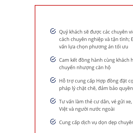
Quý khách sẽ được các chuyên v
cách chuyên nghiệp và tận tình; 
vấn lựa chọn phương án tối ưu
Cam kết đồng hành cùng khách h
chuyển nhượng căn hộ
Hỗ trợ cung cấp Hợp đồng đặt c
pháp lý chặt chẽ, đảm bảo quyền
Tư vấn làm thẻ cư dân, vé gửi xe
Việt và người nước ngoài
Cung cấp dịch vụ dọn dẹp chuyê