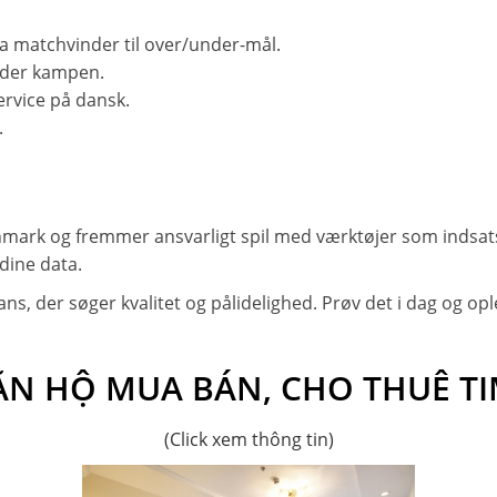
ra matchvinder til over/under-mål.
der kampen.
ervice på dansk.
.
Danmark og fremmer ansvarligt spil med værktøjer som indsa
dine data.
ns, der søger kvalitet og pålidelighed. Prøv det i dag og opl
N HỘ MUA BÁN, CHO THUÊ TI
(Click xem thông tin)