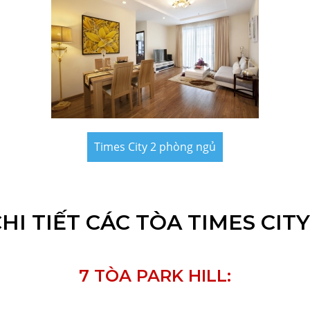
Times City 2 phòng ngủ
I TIẾT CÁC TÒA TIMES CITY
7 TÒA PARK HILL: