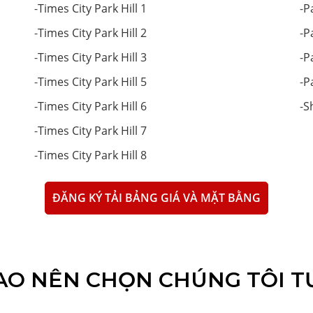
-
Times City Park Hill 1
-
P
-
Times City Park Hill 2
-
P
-
Times City Park Hill 3
-
P
-
Times City Park Hill 5
-
P
-
Times City Park Hill 6
-
S
-
Times City Park Hill 7
-
Times City Park Hill 8
ĐĂNG KÝ TẢI BẢNG GIÁ VÀ MẶT BẰNG
SAO NÊN CHỌN CHÚNG TÔI T