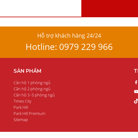
Hỗ trợ khách hàng 24/24
Hotline: 0979 229 966
SẢN PHẨM
T
Căn hộ 1 phòng ngủ
Căn hộ 2 phòng ngủ
Căn hộ 3 -5 phòng ngủ
Times City
Park Hill
Park Hill Premium
Sitemap